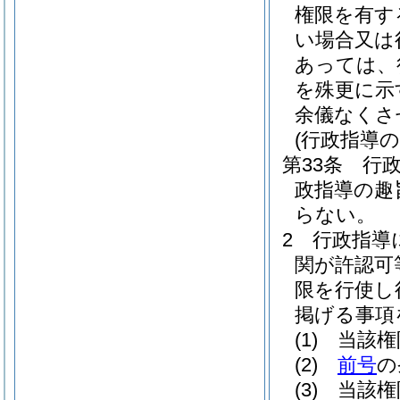
権限を有す
い場合又は
あっては、
を殊更に示
余儀なくさ
(行政指導の
第33条
行
政指導の趣
らない。
2
行政指導
関が許認可
限を行使し
掲げる事項
(1)
当該権
(2)
前号
の
(3)
当該権