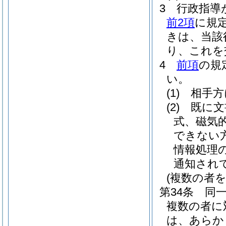
3
行政指導
前2項
に規
きは、当該
り、これを
4
前項
の規
い。
(1)
相手方
(2)
既に文
式、磁気
できない
情報処理
通知され
(複数の者
第34条
同
複数の者に
は、あらか