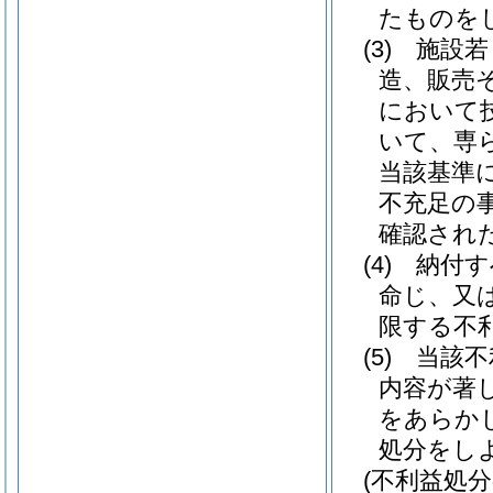
たものを
(3)
施設若
造、販売
において
いて、専
当該基準
不充足の
確認され
(4)
納付す
命じ、又
限する不
(5)
当該不
内容が著
をあらか
処分をし
(不利益処