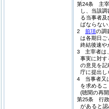
第24条
主
し、当該調
る当事者及
ばならない
2
前項
の調
は各期日ご
終結後速や
3
主宰者は
事実に対す
の意見を記
庁に提出し
4
当事者又
を求めるこ
(聴聞の再開
第25条
行
があると認