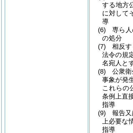
する地方
に対して
導
(6)
専ら人
の処分
(7)
相反す
法令の規
名宛人と
(8)
公衆衛
事象が発
これらの
条例上直
指導
(9)
報告又
上必要な
指導