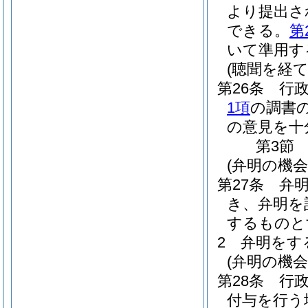
より提出さ
できる。
第
いて準用す
(聴聞を経
第26条
行
1項
の調書
の意見を十
第3節
(弁明の機
第27条
弁
き、弁明を
するものと
2
弁明をす
(弁明の機
第28条
行
付与を行う