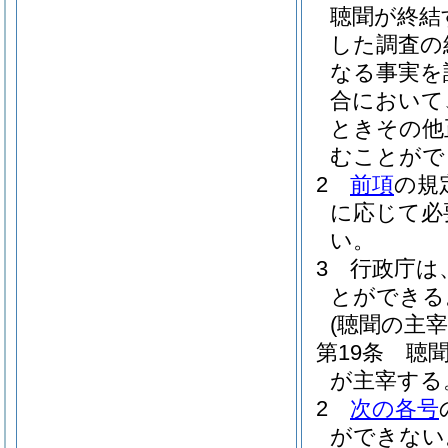
聴聞が終結
した調査の
なる事実を
合において
ときその他
むことがで
2
前項
の規
に応じて必
い。
3
行政庁は
とができる
(聴聞の主宰
第19条
聴
が主宰する
2
次の各号
ができない