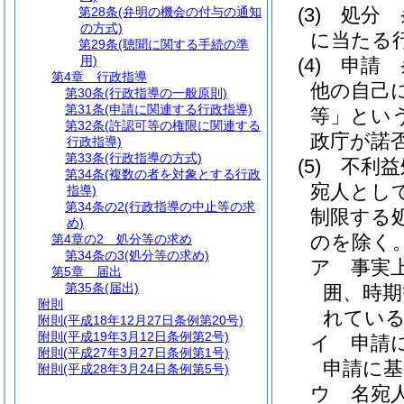
(3)
処分 
第28条
(弁明の機会の付与の通知
の方式)
に当たる
第29条
(聴聞に関する手続の準
用)
(4)
申請 
第4章
行政指導
他の自己
第30条
(行政指導の一般原則)
第31条
(申請に関連する行政指導)
等」という
第32条
(許認可等の権限に関連する
政庁が諾
行政指導)
第33条
(行政指導の方式)
(5)
不利益
第34条
(複数の者を対象とする行政
宛人とし
指導)
第34条の2
(行政指導の中止等の求
制限する
め)
のを除く
第4章の2
処分等の求め
第34条の3
(処分等の求め)
ア
事実
第5章
届出
第35条
(届出)
囲、時
附則
れてい
附則
(平成18年12月27日条例第20号)
附則
(平成19年3月12日条例第2号)
イ
申請
附則
(平成27年3月27日条例第1号)
申請に基
附則
(平成28年3月24日条例第5号)
ウ
名宛