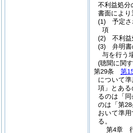
不利益処分
書面により
(1)
予定さ
項
(2)
不利益
(3)
弁明書
与を行う
(聴聞に関
第29条
第1
について準
項」とある
るのは「同
のは「第2
おいて準用
る。
第4章