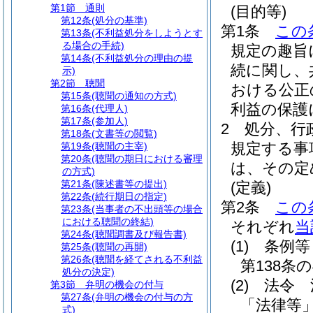
第1節
通則
(目的等)
第12条
(処分の基準)
第1条
この
第13条
(不利益処分をしようとす
る場合の手続)
規定の趣旨
第14条
(不利益処分の理由の提
続に関し、
示)
第2節
聴聞
おける公正
第15条
(聴聞の通知の方式)
利益の保護
第16条
(代理人)
第17条
(参加人)
2
処分、行
第18条
(文書等の閲覧)
規定する事
第19条
(聴聞の主宰)
第20条
(聴聞の期日における審理
は、その定
の方式)
第21条
(陳述書等の提出)
(定義)
第22条
(続行期日の指定)
第2条
この
第23条
(当事者の不出頭等の場合
における聴聞の終結)
それぞれ
当
第24条
(聴聞調書及び報告書)
(1)
条例等
第25条
(聴聞の再開)
第26条
(聴聞を経てされる不利益
第138条
処分の決定)
(2)
法令 
第3節
弁明の機会の付与
第27条
(弁明の機会の付与の方
「法律等」
式)