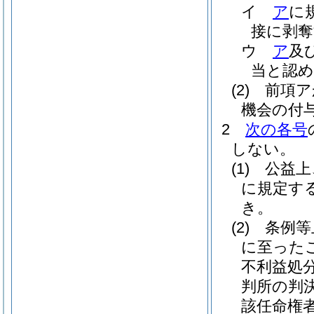
イ
ア
に
接に剥
ウ
ア
及
当と認
(2)
前項ア
機会の付
2
次の各号
しない。
(1)
公益上
に規定す
き。
(2)
条例等
に至った
不利益処
判所の判
該任命権