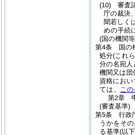
(10)
審査
庁の裁決
聞若しく
めの手続
(国の機関
第4条
国の
処分
(これ
分の名宛人
機関又は団
資格におい
ては、
この
第2章
(審査基準)
第5条
行政
うかをその
る基準
(以