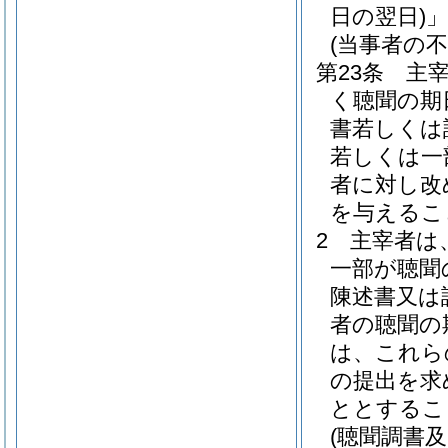
日の翌日)
(当事者の
第23条
主
く聴聞の期
書若しくは
若しくは一
者に対し改
を与えるこ
2
主宰者は
一部が聴聞
陳述書又は
者の聴聞の
は、これら
の提出を求
ととするこ
(聴聞調書及