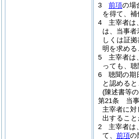
3
前項
の場
を得て、補
4
主宰者は
は、当事者
しくは証拠
明を求める
5
主宰者は
っても、聴
6
聴聞の期
と認めると
(陳述書等の
第21条
当
主宰者に対
出すること
2
主宰者は
て、
前項
の