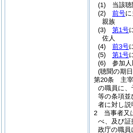
(1)
当該聴
(2)
前号
に
親族
(3)
第1号
佐人
(4)
前3号
(5)
第1号
(6)
参加人
(聴聞の期
第20条
主
の職員に、
等の条項並
者に対し説
2
当事者又
べ、及び証
政庁の職員