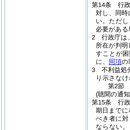
第14条
行
対し、同時
い。
ただし
必要がある
2
行政庁は
所在が判明
すことが困
に、
同項
の
3
不利益処
り示さなけ
第2節
(聴聞の通知
第15条
行
期日までに
べき者に対
ならない。