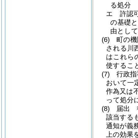
る処分
エ
許認
の基礎
由とし
(6)
町の機
される川
はこれら
使するこ
(7)
行政指
おいて一
作為又は
って処分
(8)
届出 
該当する
通知が義
上の効果