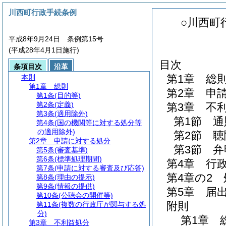
川西町行政手続条例
○川西町
平成8年9月24日 条例第15号
(平成28年4月1日施行)
目次
条項目次
沿革
第1章
総
本則
第1章
総則
第2章
申
第1条
(目的等)
第2条
(定義)
第3章
不
第3条
(適用除外)
第1節
通
第4条
(国の機関等に対する処分等
の適用除外)
第2節
聴
第2章
申請に対する処分
第3節
弁
第5条
(審査基準)
第6条
(標準処理期間)
第4章
行
第7条
(申請に対する審査及び応答)
第4章の2
第8条
(理由の提示)
第9条
(情報の提供)
第5章
届
第10条
(公聴会の開催等)
附則
第11条
(複数の行政庁が関与する処
分)
第1章
第3章
不利益処分