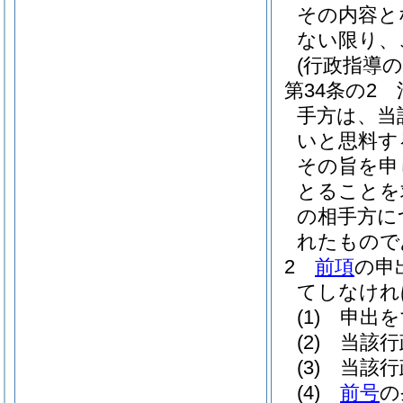
その内容と
ない限り、
(行政指導
第34条の2
手方は、当
いと思料す
その旨を申
とることを
の相手方に
れたもので
2
前項
の申
てしなけれ
(1)
申出を
(2)
当該行
(3)
当該行
(4)
前号
の