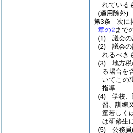
れている
(適用除外)
第3条
次に
章の2
まで
(1)
議会の
(2)
議会の
れるべき
(3)
地方税
る場合を含
いてこの
指導
(4)
学校、
習、訓練
童若しく
は研修生
(5)
公務員