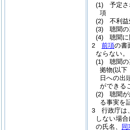
(1)
予定さ
項
(2)
不利益
(3)
聴聞の
(4)
聴聞に
2
前項
の書
ならない。
(1)
聴聞の
拠物
(以
日への出
ができる
(2)
聴聞が
る事実を
3
行政庁は
しない場合
の氏名、
同