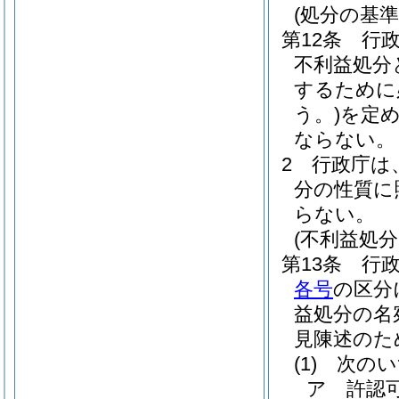
(処分の基準
第12条
行
不利益処分
するために
う。)
を定
ならない。
2
行政庁は
分の性質に
らない。
(不利益処
第13条
行
各号
の区分
益処分の名
見陳述のた
(1)
次のい
ア
許認