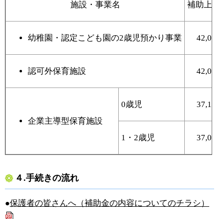
施設・事業名
補助上
幼稚園・認定こども園の2歳児預かり事業
42,0
認可外保育施設
42,0
0歳児
37,1
企業主導型保育施設
1・2歳児
37,0
４.手続きの流れ
●
保護者の皆さんへ（補助金の内容についてのチラシ）