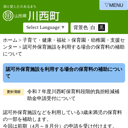
▽MENU
Select Language
▼
背景色
白
黒
ホーム
>
子育て・健康・福祉
>
保育園・幼稚園・支援セ
ンター
> 認可外保育施設を利用する場合の保育料の補助
について
認可外保育施設を利用する場合の保育料の補助につい
て
令和７年度川西町保育料段階的負担軽減補
助金申請受付について
認可外保育施設などを利用している3歳未満児の保育料
の一部を補助します。
今回は前期（4月～８月分）の申請を受け付けます。