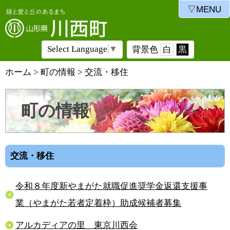
▽MENU
Select Language
▼
背景色
白
黒
ホーム
>
町の情報
>
交流・移住
町の情報
交流・移住
令和８年度新やまがた就職促進奨学金返還支援事
業（やまがた若者定着枠）助成候補者募集
アルカディアの里 東京川西会