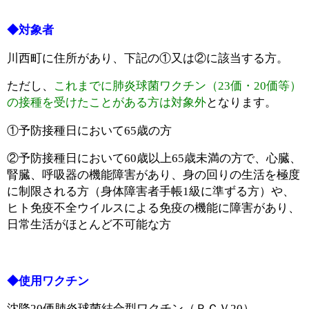
◆対象者
川西町に住所があり、下記の①又は②に該当する方。
ただし、
これまでに肺炎球菌ワクチン（23価・20価等）
の接種を受けたことがある方は対象外
となります。
①予防接種日において65歳の方
②予防接種日において60歳以上65歳未満の方で、心臓、
腎臓、呼吸器の機能障害があり、身の回りの生活を極度
に制限される方（身体障害者手帳1級に準ずる方）や、
ヒト免疫不全ウイルスによる免疫の機能に障害があり、
日常生活がほとんど不可能な方
◆使用ワクチン
沈降20価肺炎球菌結合型ワクチン（ＰＣＶ20）