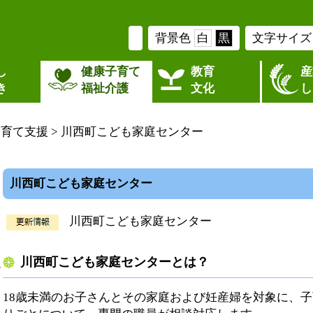
背景色
白
黒
文字サイズ
し
健康子育て
教育
産
き
福祉介護
文化
し
子育て支援
> 川西町こども家庭センター
川西町こども家庭センター
川西町こども家庭センター
川西町こども家庭センターとは？
ー
18歳未満のお子さんとその家庭および妊産婦を対象に、