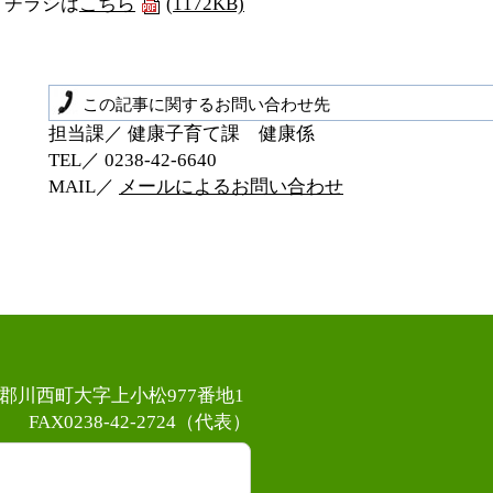
チラシは
こちら
(1172KB)
この記事に関するお問い合わせ先
担当課／ 健康子育て課 健康係
TEL／ 0238‐42‐6640
MAIL／
メールによるお問い合わせ
置賜郡川西町大字上小松977番地1
）
FAX0238-42-2724（代表）