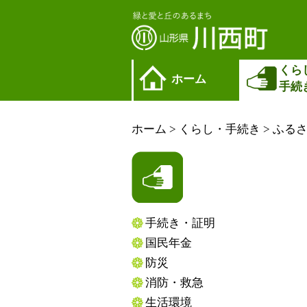
くら
ホーム
手続
ホーム
>
くらし・手続き
>
ふる
手続き・証明
国民年金
防災
消防・救急
生活環境