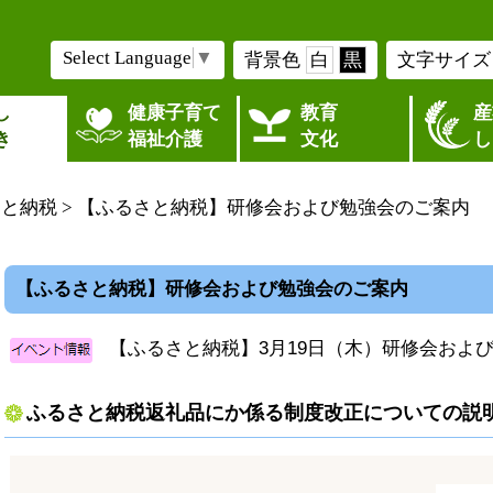
Select Language
▼
背景色
白
黒
文字サイズ
し
健康子育て
教育
産
き
福祉介護
文化
し
さと納税
> 【ふるさと納税】研修会および勉強会のご案内
【ふるさと納税】研修会および勉強会のご案内
【ふるさと納税】3月19日（木）研修会およ
ふるさと納税返礼品にか係る制度改正についての説