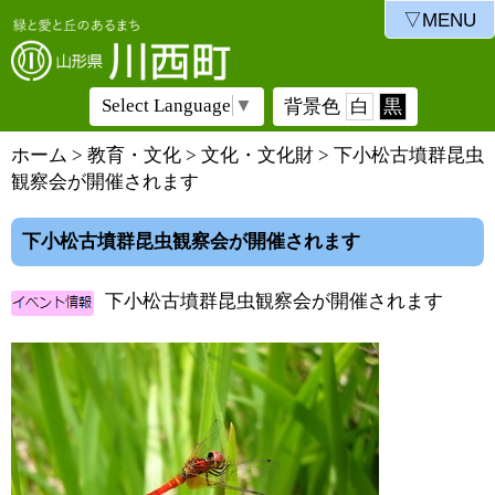
▽MENU
Select Language
▼
背景色
白
黒
ホーム
>
教育・文化
>
文化・文化財
> 下小松古墳群昆虫
観察会が開催されます
下小松古墳群昆虫観察会が開催されます
下小松古墳群昆虫観察会が開催されます