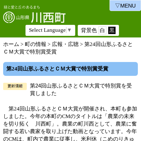
▽MENU
Select Language
▼
背景色
白
黒
ホーム
>
町の情報
>
広報・広聴
> 第24回山形ふるさと
ＣＭ大賞で特別賞受賞
第24回山形ふるさとＣＭ大賞で特別賞受賞
第24回山形ふるさとＣＭ大賞で特別賞を受
賞しました
第24回山形ふるさとＣＭ大賞が開催され、本町も参加
しました。今年の本町のCMのタイトルは「農業の未来
を切り拓く 川西町」。農業の町川西として、農業に奮
闘する若い農家を取り上げた動画となっています。今年
のCMは、町内で農業に従事し、米利休（こめのりきゅ