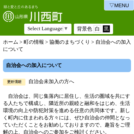
▽MENU
Select Language
▼
背景色
白
黒
ホーム
>
町の情報
>
協働のまちづくり
> 自治会への加入
について
自治会への加入について
自治会未加入の方へ
自治会は、同じ集落内に居住し、生活の圏域を共にす
る人たちで構成し、隣近所の親睦と融和をはじめ、生活
環境の向上や防犯対策を進める任意の共同体です。新し
く町内に住まわれる方々には、ぜひ自治会の仲間となっ
ていただくことをお勧めしておりますので、趣旨をご理
解の上、自治会へのご参加をご検討ください。