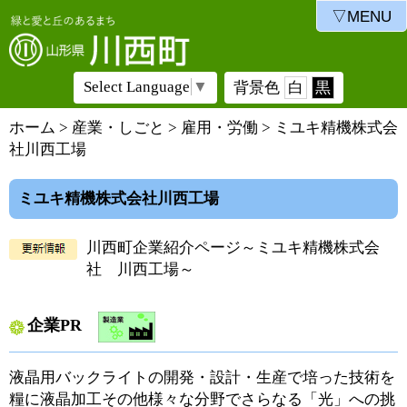
▽MENU
Select Language
▼
背景色
白
黒
ホーム
>
産業・しごと
>
雇用・労働
> ミユキ精機株式会
社川西工場
ミユキ精機株式会社川西工場
川西町企業紹介ページ～ミユキ精機株式会
社 川西工場～
企業PR
液晶用バックライトの開発・設計・生産で培った技術を
糧に液晶加工その他様々な分野でさらなる「光」への挑