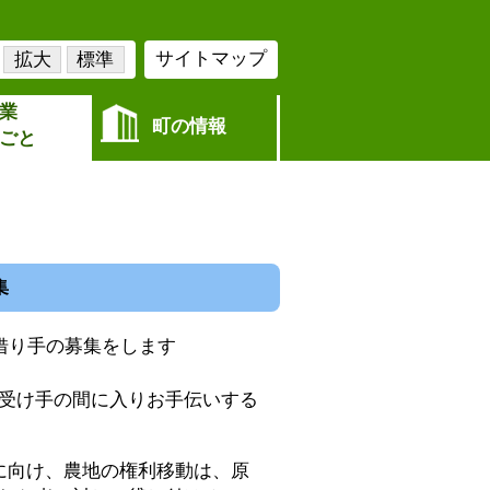
サイトマップ
拡大
標準
業
町の情報
ごと
集
借り手の募集をします
受け手の間に入りお手伝いする
に向け、農地の権利移動は、原