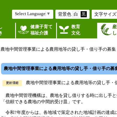
Select Language
▼
背景色
白
黒
文字サイズ
し
健康子育て
教育
産
き
福祉介護
文化
し
> 農地中間管理事業による農用地等の貸し手・借り手の募集
農地中間管理事業による農用地等の貸し手・借り手の募
農地中間管理事業による農用地等の貸し手・
農地中間管理機構は、農地を貸し借りする時に出し手と
「信頼できる農地の中間的受け皿」です。
令和7年度からは、各地域で策定された地域計画の達成