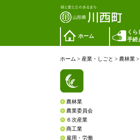
くら
ホーム
手続
ホーム
>
産業・しごと
>
農林業
農林業
農業委員会
６次産業
商工業
雇用・労働