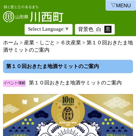
▽MENU
Select Language
▼
背景色
白
黒
ホーム
>
産業・しごと
>
６次産業
> 第１０回おきたま地
酒サミットのご案内
第１０回おきたま地酒サミットのご案内
第１０回おきたま地酒サミットのご案内