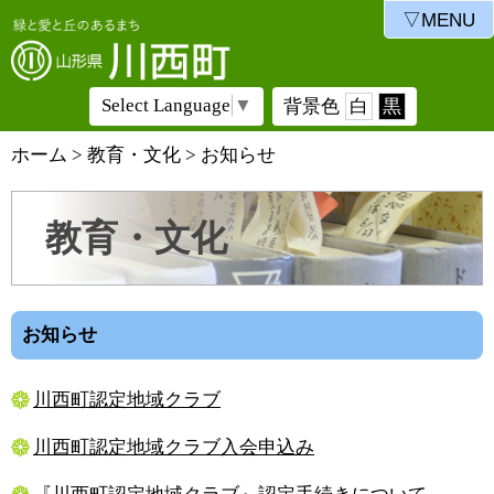
▽MENU
Select Language
▼
背景色
白
黒
ホーム
>
教育・文化
>
お知らせ
教育・文化
お知らせ
川西町認定地域クラブ
川西町認定地域クラブ入会申込み